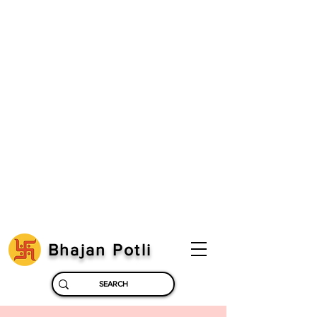
Bhajan Potli