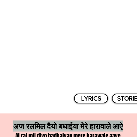
LYRICS
STORI
अज रलमिल दैयो बधाईया मेरे हारावाले आऐ
Aj ral mil diyo badhaiyan mere harawale aaye