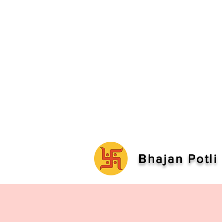
Bhajan Potli