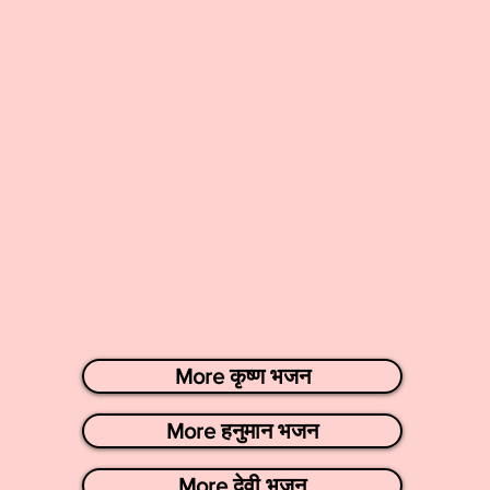
More कृष्ण भजन
More हनुमान भजन
More देवी भजन