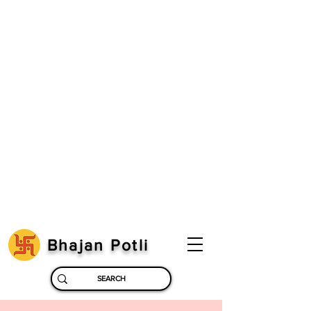
Bhajan Potli