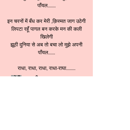
पाँयल.......
इन चरनों में बँध कर मेरी ,क़िस्मत जाग उठेगी
लिपटा रहूँ पागल बन करके मन की कली
खिलेगी
झूठी दुनिया से अब तो बचा लो मुझे अपनी
पाँयल......
राधा, राधा, राधा, राधा-राघा........
श्रेणी:
राधा रानी भजन
स्वर:
संगीता कपूर जी