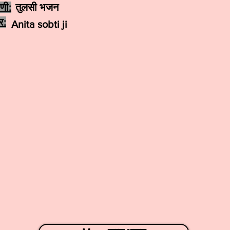
ेणी:
तुलसी भजन
र:
Anita sobti ji