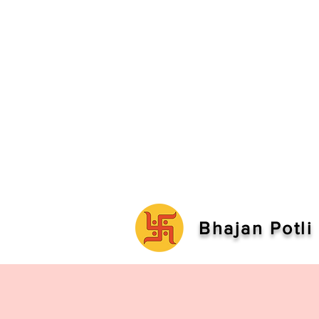
Bhajan Potli