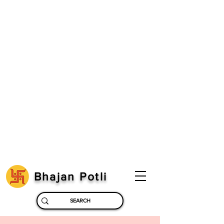
Bhajan Potli