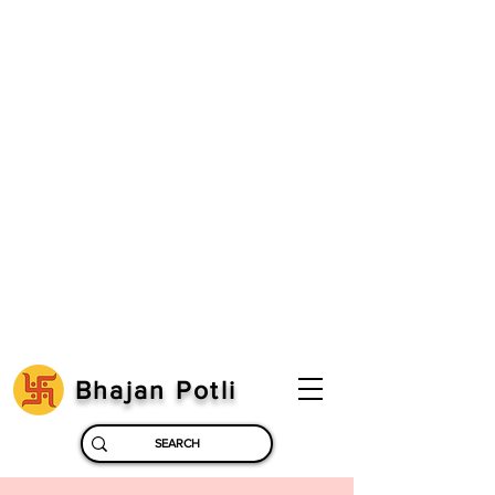
Bhajan Potli