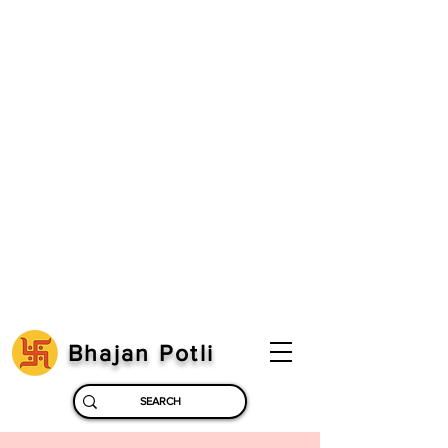
Bhajan Potli