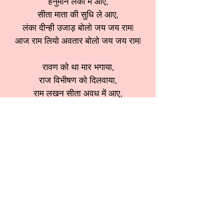
हनुमान लंका में आए,
सीता माता की सुधि ले आए,
लंका दीन्ही उजाड़ बोलो जय जय राम|
आज राम लियो अवतार बोलो जय जय राम|
रावण को था मार भगाया,
राज विभीषण को दिलवाया,
राम लखन सीता अवध में आए,
अवधपुरी में दीप जलाए,
गुंजा जय जय कार बोलो जय जय राम|
आज राम लियो अवतार बोलो जय जय राम|
सारी सृष्टि के पालनहार बोलो जय जय राम|
श्रेणी:
राम भजन
स्वर:
Usha Bansal ji