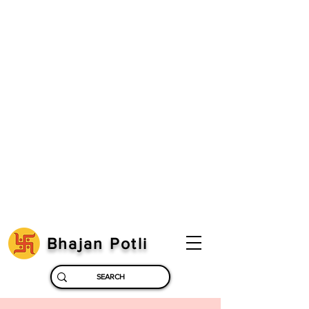
Bhajan Potli