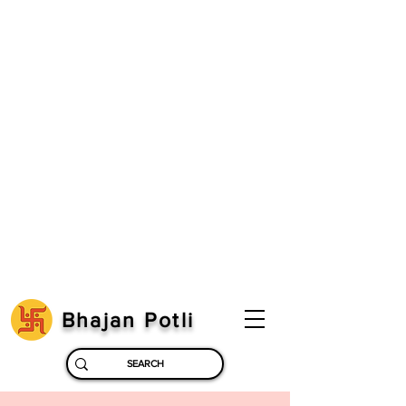
Bhajan Potli