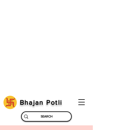
Bhajan Potli