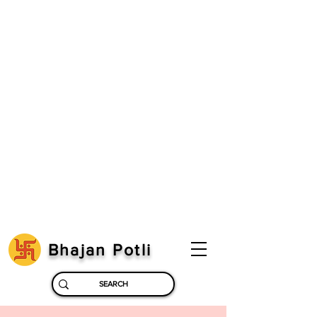
Bhajan Potli