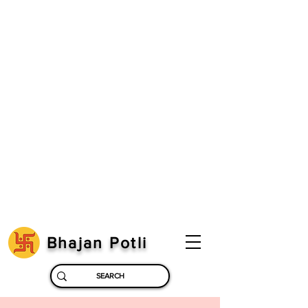
Bhajan Potli