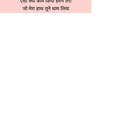
ऐसा क्या काम किया हमने तेरा
जो मेरा हाथ तूने थाम लिया
मेरी जिंदगी ही बदल दी तुमने
क्या ज़रा सा मैंने तेरा नाम लिया
मेरी हर खुशी ----------------------
श्रेणी:
कृष्ण भजन
स्वर:
Dewakar Sharma Brijvasi ji
More कृष्ण भजन
More शिव जी भजन