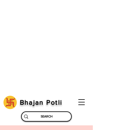
Bhajan Potli