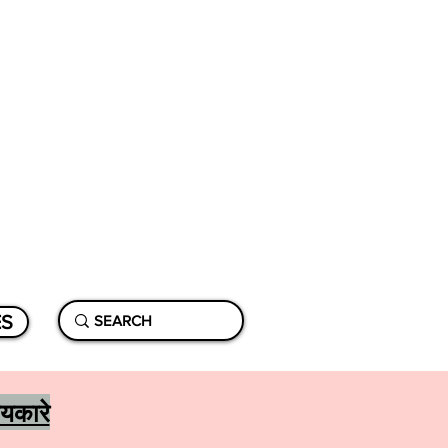
ES
जयकारे