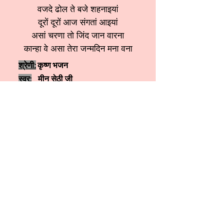
वजदे ढोल ते बजे शहनाइयां
दूरों दूरों आज संगतां आइयां
असां चरणा तो जिंद जान वारना
कान्हा वे असा तेरा जन्मदिन मना वना
श्रेणी:
कृष्ण भजन
स्वर:
मीनू सेठी जी
More कृष्ण भजन
More शिव जी भजन