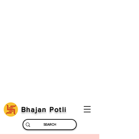
Bhajan Potli