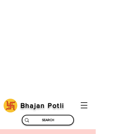
Bhajan Potli