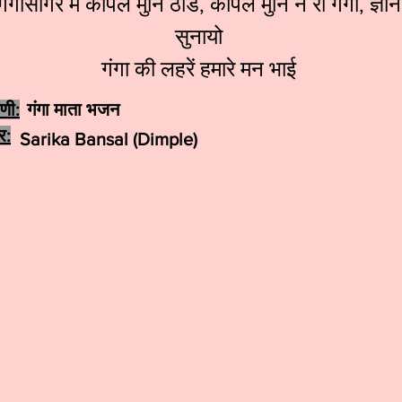
गंगासागर में कपिल मुनि ठाडे, कपिल मुनि ने री गंगा, ज्ञान
सुनायो
गंगा की लहरें हमारे मन भाई
ेणी:
गंगा माता भजन
र:
Sarika Bansal (Dimple)