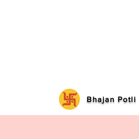
Bhajan Potli