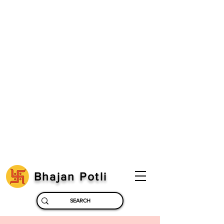
Bhajan Potli