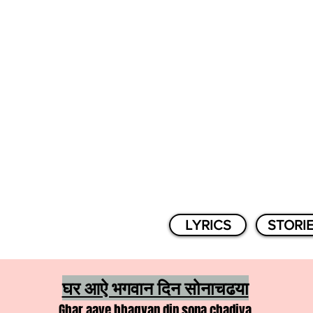
LYRICS
STORI
घर आऐ भगवान दिन सोनाचढया
Ghar aaye bhagvan din sona chadiya