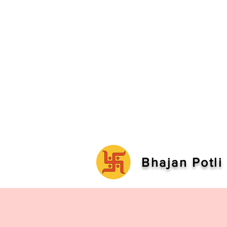
Bhajan Potli