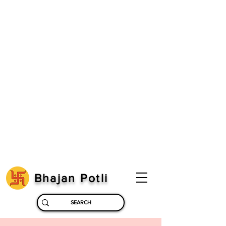
Bhajan Potli