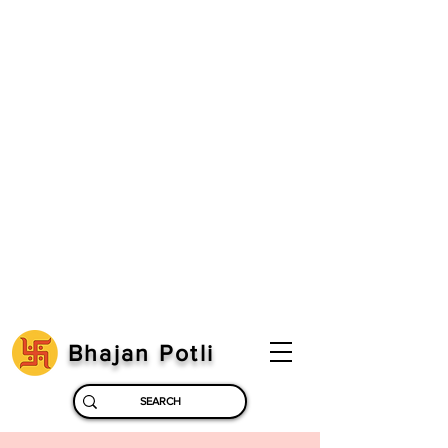
Bhajan Potli