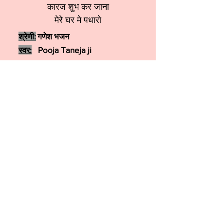
कारज शुभ कर जाना
मेरे घर मे पधारो
श्रेणी:
गणेश भजन
स्वर:
Pooja Taneja ji
More कृष्ण भजन
More शिव जी भजन
More हनुमान भजन
More गणेश भजन