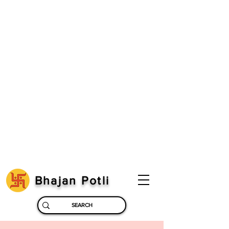
Bhajan Potli