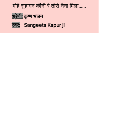
मोहे सुहागन कीनी रे तोसे नैना मिला......
श्रेणी:
कृष्ण भजन
स्वर:
Sangeeta Kapur ji
More कृष्ण भजन
More शिव जी भजन
More हनुमान भजन
More गणेश भजन
More देवी भजन
More गुरुदेव भजन