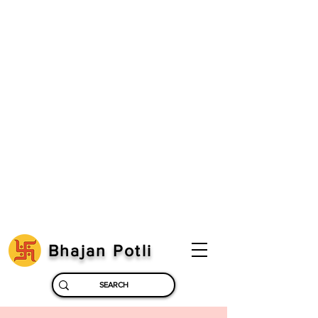
Bhajan Potli