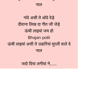
नाल
गांदे असी ते ओदे वेड़े
दीवाना लिख दा गीत जी जेड़े
ऊंची लाइयां जय हो
Bhajan potli
ऊंची लाइयां असी ते उडारियां मुरली वाले दे
नाल
जदो दिया लगीयां ने.......
श्रेणी:
कृष्ण भजन
स्वर:
Meenu Sethi ji