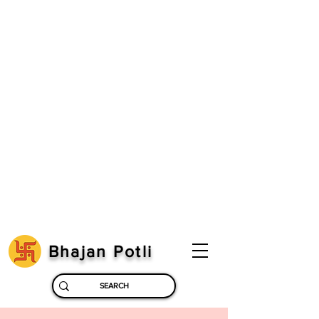
Bhajan Potli