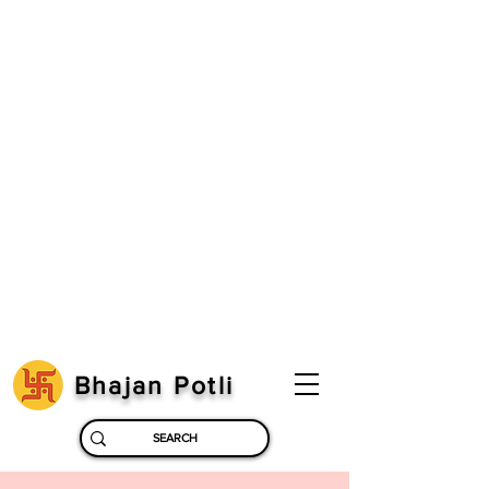
Bhajan Potli