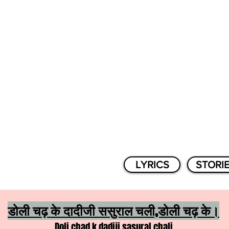
LYRICS
STORI
डोली चढ़ के दादीजी ससुराल चली,डोली चढ़ के।
Doli chad k dadiji sasural chali