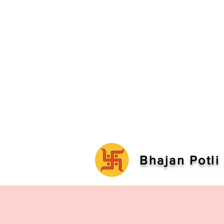
Bhajan Potli