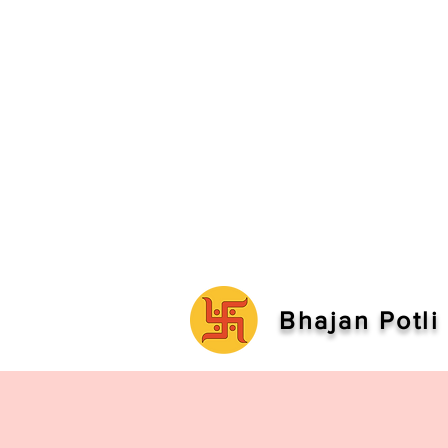
Bhajan Potli