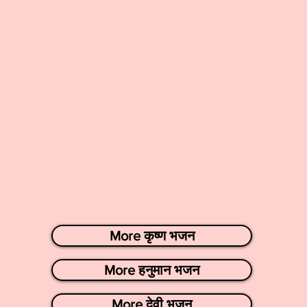
More कृष्ण भजन
More हनुमान भजन
More देवी भजन