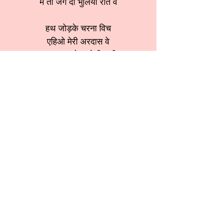
में तां जग दी भुलियाँ रीत वे
हथ जोड़के चरना विच
एहिओ मेरी अरदास वे
चरना नाल मेनू जोड़ी रखी
मेरी तोड़ी न ऐ आस वे
तेरे चरणा च जोडी प्रीत वे
श्रेणी:
कृष्ण भजन
स्वर:
Sarika Bansal (Dimple)