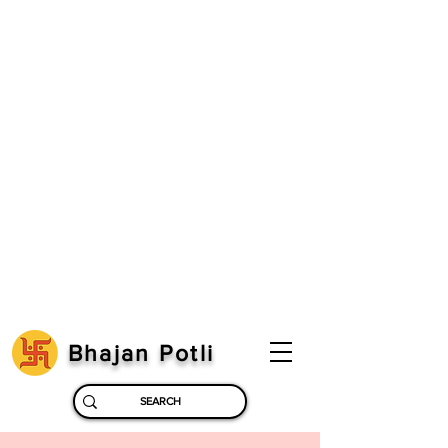
Bhajan Potli