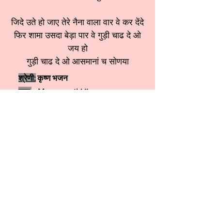
जिदे उते हो जाए तेरे नैना वाला वार वे कर देंदे
फिर शामा उसदा बेड़ा पार वे गुड़ी चाढ दे ओ
जय हो
गुड़ी चाढ दे ओ आसमानां च सोणया
श्रेणी:
कृष्ण भजन
स्वर:
Meenu sethi ji
More कृष्ण भजन
More शिव जी भजन