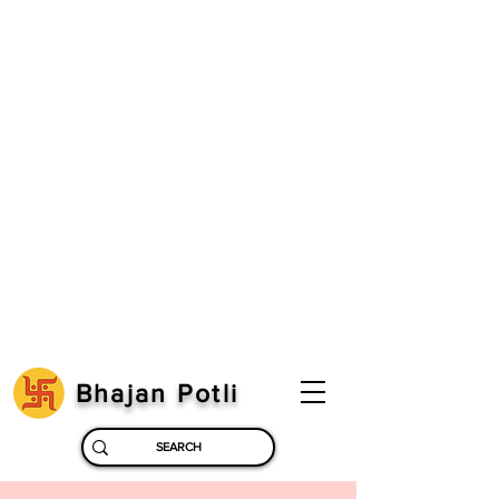
Bhajan Potli