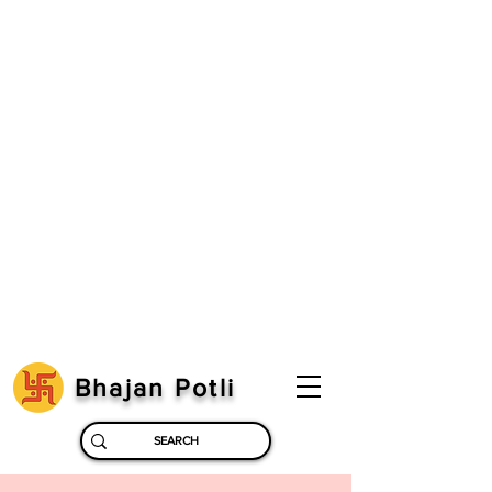
Bhajan Potli