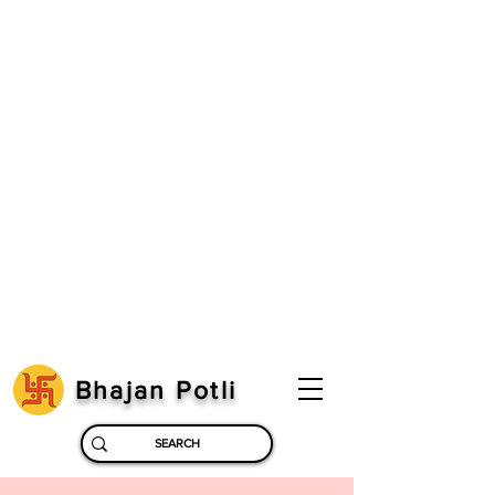
Bhajan Potli