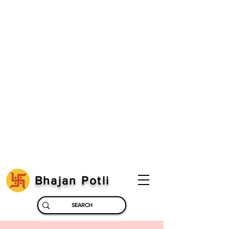
Bhajan Potli