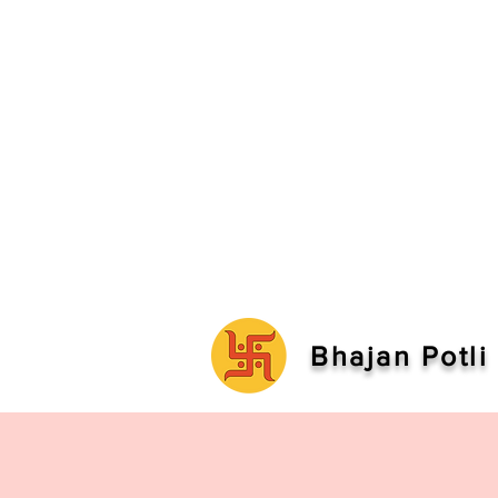
Bhajan Potli