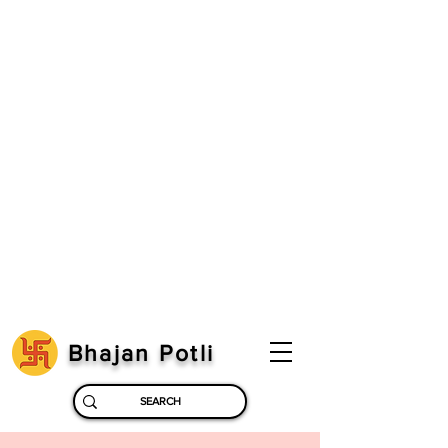
Bhajan Potli