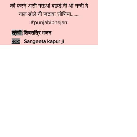
की करने असी गऊआं बछडे,नी ओ नन्दी दे
नाल डोले,नी जटावा सोणिया…….
#punjabibhajan
श्रेणी:
शिवरात्रि भजन
स्वर:
Sangeeta kapur ji
More कृष्ण भजन
More शिव जी भजन
More हनुमान भजन
More गणेश भजन