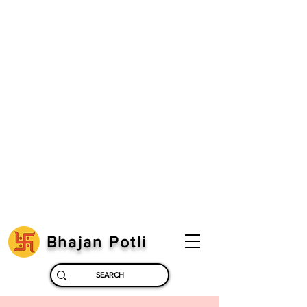
Bhajan Potli