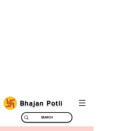
Bhajan Potli