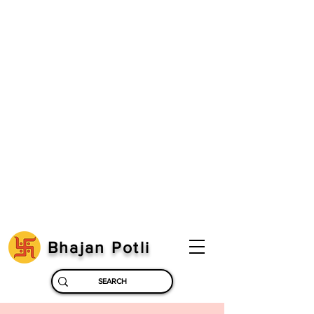
Bhajan Potli