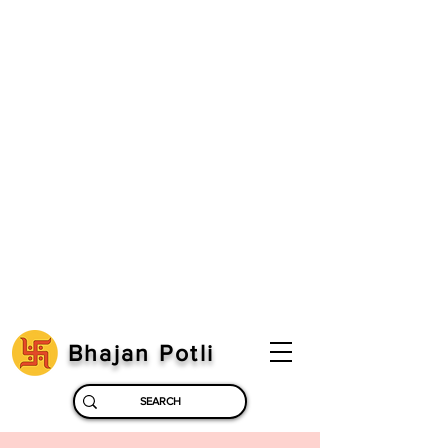
Bhajan Potli