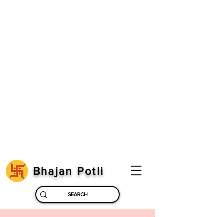
Bhajan Potli