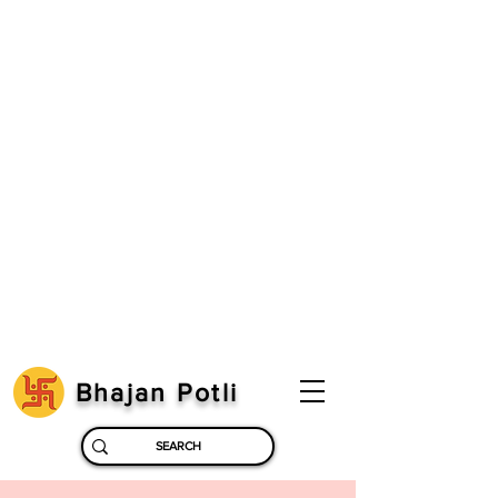
Bhajan Potli