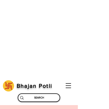
Bhajan Potli