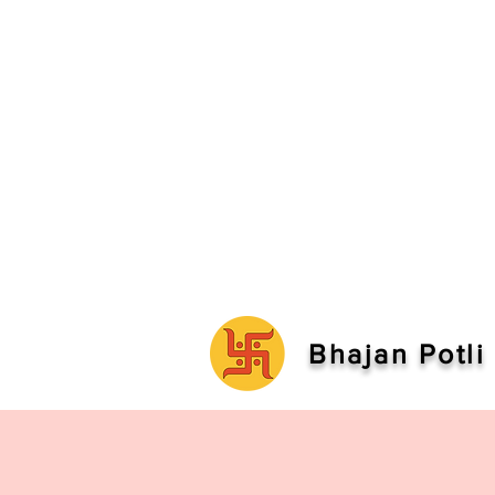
Bhajan Potli