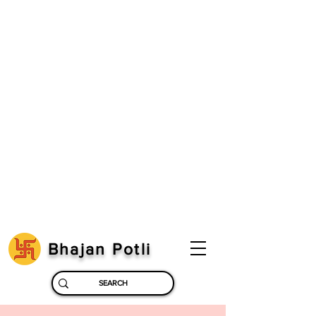
Bhajan Potli