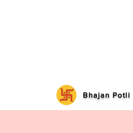
Bhajan Potli