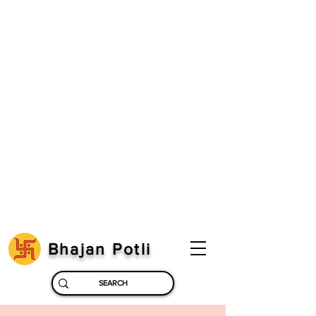
Bhajan Potli