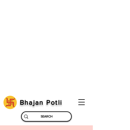
Bhajan Potli