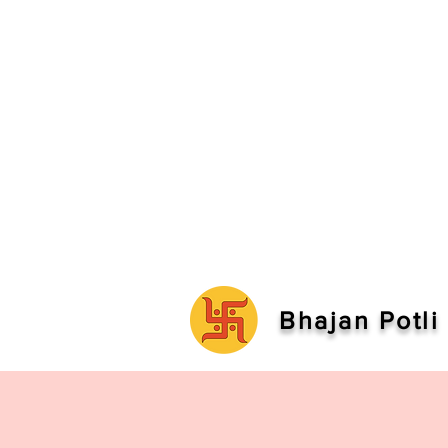
Bhajan Potli