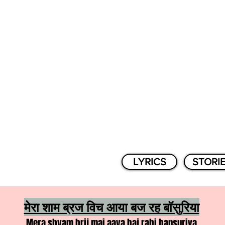
LYRICS
STORI
मेरा शाम ब्रज विच आया बज रह बाॅसुरिया
Mera shyam brij mai aaya baj rahi bansuriya