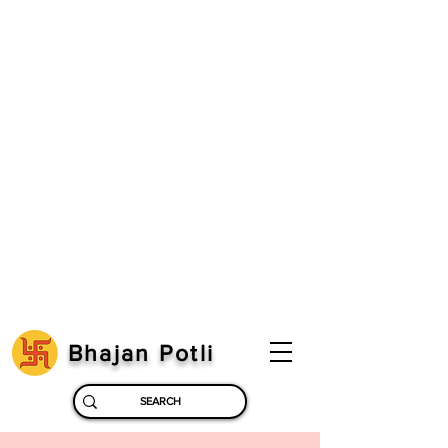
Bhajan Potli