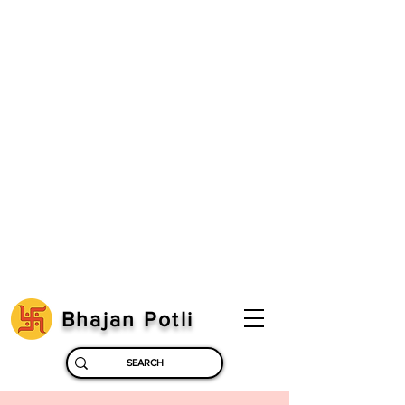
Bhajan Potli