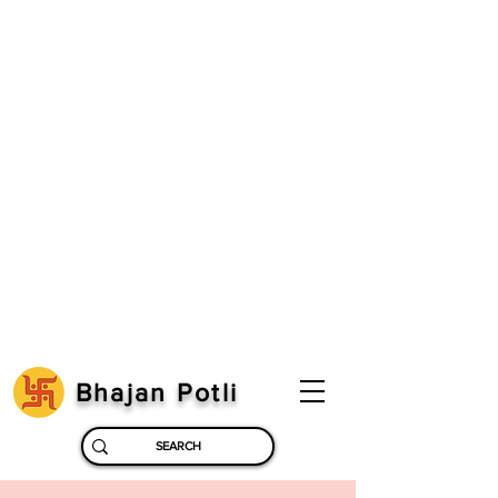
Bhajan Potli